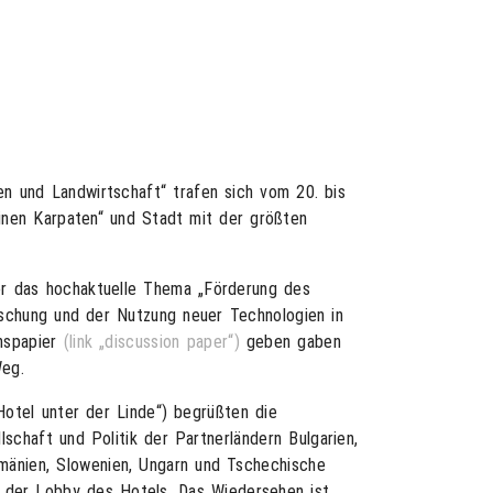
en und Landwirtschaft“ trafen sich vom 20. bis
inen Karpaten“ und Stadt mit der größten
ter das hochaktuelle Thema „Förderung des
schung und der Nutzung neuer Technologien in
nspapier
(link „discussion paper“)
geben gaben
Weg.
otel unter der Linde“) begrüßten die
schaft und Politik der Partnerländern Bulgarien,
Rumänien, Slowenien, Ungarn und Tschechische
n der Lobby des Hotels. Das Wiedersehen ist