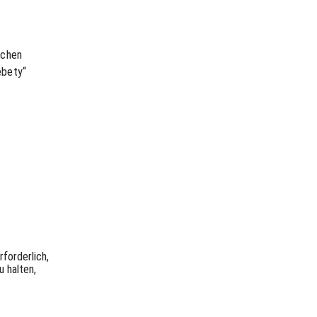
ichen
ebety“
forderlich,
u halten,