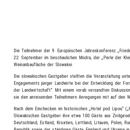
Die Teilnehmer der 9. Europäischen Jahreskonferenz „Fried
22. September im beschaulichen Modra, der „Perle der Kle
Weinanbaufläche der Slowakei.
Die slowakischen Gastgeber stellten die Veranstaltung un
Engagements junger Landwirte bei der Entwicklung der For
der Landwirtschaft“. Mit einem vorab versandten Diskussio
sie den anreisenden Teilnehmern Anregungen mit auf den 
Nach dem Einchecken im historischen „Hotel pod Lipou“ („H
Slowakischen Gastgeber ihre etwa 100 Gäste aus Zivilgesell
Deutschland, Estland, Kroatien, Lettland, Litauen, Polen, 
Republik sowie der ständigen Gäste Finnland und Ukraine i