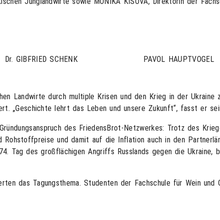
ischen Junglandwirte sowie MONIKA KISOVÁ, Direktorin der Fachs
Dr. GIBFRIED SCHENK
PAVOL HAUPTVOGEL
n Landwirte durch multiple Krisen und den Krieg in der Ukraine 
ert. „Geschichte lehrt das Leben und unsere Zukunft“, fasst er s
ründungsanspruch des FriedensBrot-Netzwerkes: Trotz des Kriege
d Rohstoffpreise und damit auf die Inflation auch in den Partnerl
74. Tag des großflächigen Angriffs Russlands gegen die Ukraine, b
örterten das Tagungsthema. Studenten der Fachschule für Wein un