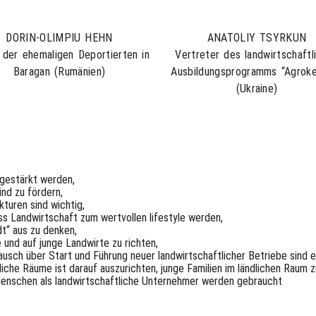
DORIN-OLIMPIU HEHN
ANATOLIY TSYRKUN
 der ehemaligen Deportierten in
Vertreter des landwirtschaftl
Baragan (Rumänien)
Ausbildungsprogramms “Agrok
(Ukraine)
 gestärkt werden,
nd zu fördern,
kturen sind wichtig,
ss Landwirtschaft zum wertvollen lifestyle werden,
dt“ aus zu denken,
e und auf junge Landwirte zu richten,
usch über Start und Führung neuer landwirtschaftlicher Betriebe sind er
iche Räume ist darauf auszurichten, junge Familien im ländlichen Raum z
enschen als landwirtschaftliche Unternehmer werden gebraucht