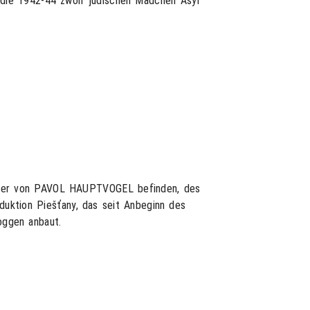
 die 1942-44 zwölf jüdischen Mädchen Asyl
 Mater von PAVOL HAUPTVOGEL befinden, des
duktion Piešťany, das seit Anbeginn des
oggen anbaut.