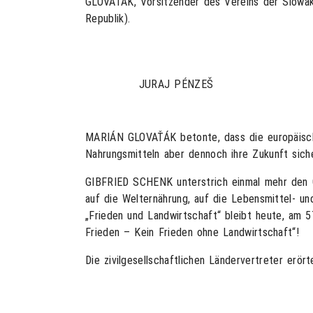
GLOVAŤÁK, Vorsitzender des Vereins der Slowak
Republik).
JURAJ PÉNZEŠ
MARIÁN GLOVAŤÁK betonte, dass die europäische
Nahrungsmitteln aber dennoch ihre Zukunft sich
GIBFRIED SCHENK unterstrich einmal mehr den G
auf die Welternährung, auf die Lebensmittel- un
„Frieden und Landwirtschaft“ bleibt heute, am 5
Frieden – Kein Frieden ohne Landwirtschaft“!
Die zivilgesellschaftlichen Ländervertreter er