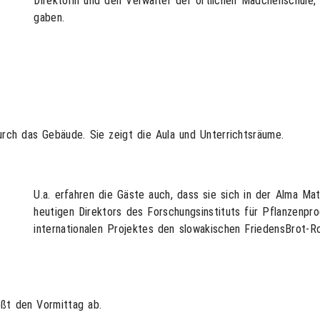
Direktorin und den Verwalter der örtlichen Mädchenschule,
gaben.
rch das Gebäude. Sie zeigt die Aula und Unterrichtsräume.
U.a. erfahren die Gäste auch, dass sie sich in der Alma
heutigen Direktors des Forschungsinstituts für Pflanzenpro
internationalen Projektes den slowakischen FriedensBrot-R
eßt den Vormittag ab.