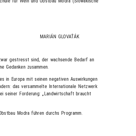
chule für Wein und Obstbau Modra (Slowakische
MARIÁN GLOVAŤÁK
zwar gestresst sind, der wachsende Bedarf an
eine Gedanken zusammen.
s in Europa mit seinen negativen Auswirkungen
ändern: das versammelte Internationale Netzwerk
ei seiner Forderung: „Landwirtschaft braucht
d Obstbau Modra führen durchs Programm.