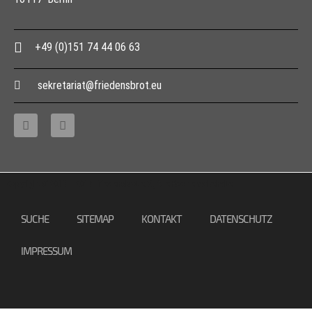
+49 (0)151 74 44 06 63
sekretariat@friedensbrot.eu
Copyright © 2013 – 2017 Friedensbrot e.V., Alle Rechte vorbehalten
SUCHE
SITEMAP
KONTAKT
DATENSCHUTZ
IMPRESSUM