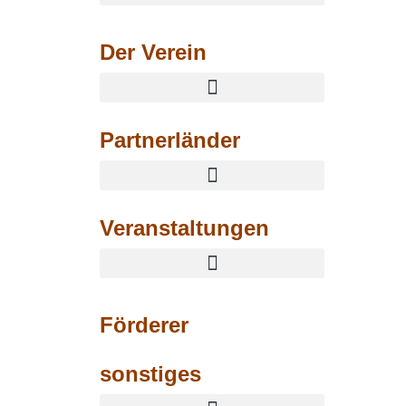
Der Verein
Partnerländer
Veranstaltungen
Jahreskonferenz „Frieden und Landwirtschaft“
Förderer
sonstiges