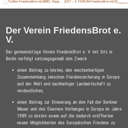
Treffen FriedensBrot mit BMEL-Staatssekretär Dr. Aeikens
2017 – 3. FORUM FriedensBrot mit Dr. Hermann Onko Aeikens, Anne Heinlein und Göran Gnaudschun​
Der Verein FriedensBrot e.
V.
Der gemeinnützige Verein FriedensBrot e. V. mit Sitz in
Berlin verfolgt satzungsgemäß den Zweck
einen Beitrag zu leisten, den wechselseitigen
Zusammenhang zwischen Friedenssicherung in Europa
und der Welt und nachhaltiger Landwirtschaft zu
verdeutlichen,
einen Beitrag zur Erinnerung an den Fall der Berliner
Mauer und des Eisernen Vorhanges in Europa im Jahre
1989 zu leisten sowie auf die dadurch eröffneten
neuen Möglichkeiten des Europäischen Friedens zu