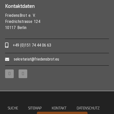
Kontaktdaten
FriedensBrot e. V.
Friedrichstrasse 124
10117 Berlin
+49 (0)151 74 44 06 63
sekretariat@friedensbrot.eu
Copyright © 2013 – 2017 Friedensbrot e.V., Alle Rechte vorbehalten
SUCHE
SITEMAP
KONTAKT
DATENSCHUTZ