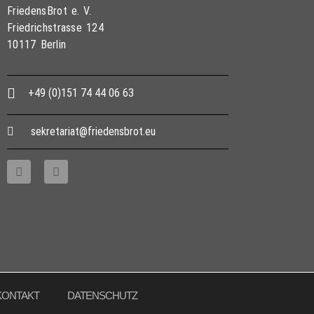
FriedensBrot e. V.
Friedrichstrasse 124
10117 Berlin
+49 (0)151 74 44 06 63
sekretariat@friedensbrot.eu
KONTAKT
DATENSCHUTZ