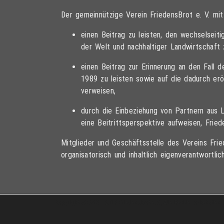
Der gemeinnützige Verein FriedensBrot e. V. mi
einen Beitrag zu leisten, den wechselsei
der Welt und nachhaltiger Landwirtschaft 
einen Beitrag zur Erinnerung an den Fall 
1989 zu leisten sowie auf die dadurch er
verweisen,
durch die Einbeziehung von Partnern aus 
eine Beitrittsperspektive aufweisen, Frie
Mitglieder und Geschäftsstelle des Vereins Fried
organisatorisch und inhaltlich eigenverantwortlich
Copyright © 2013 – 2017 Friedensbrot e.V., Alle Rechte vorbehalten