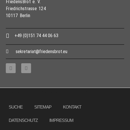
FriedensBrot e. V.
Friedrichstrasse 124
10117 Berlin
+49 (0)151 74 44 06 63
sekretariat@friedensbrot.eu
Copyright © 2013 – 2017 Friedensbrot e.V., Alle Rechte vorbehalten
SUCHE
SITEMAP
KONTAKT
DATENSCHUTZ
IMPRESSUM