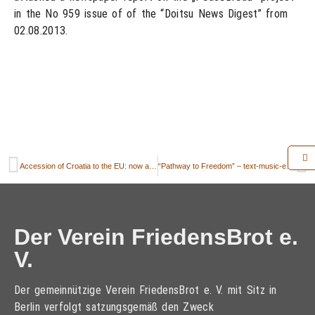
in the No 959 issue of of the “Doitsu News Digest” from
02.08.2013.
Accession of Croatia to the EU: now also true for the “PeaceBread” project
“Pathway to Freedom” – text-music-ensemble composed by students in Suchowola for the sowing of the PeaceBread rye
Der Verein FriedensBrot e.
V.
Der gemeinnützige Verein FriedensBrot e. V. mit Sitz in
Berlin verfolgt satzungsgemäß den Zweck