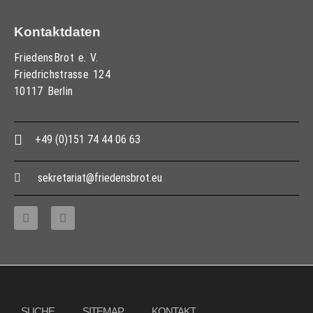
Kontaktdaten
FriedensBrot e. V.
Friedrichstrasse 124
10117 Berlin
+49 (0)151 74 44 06 63
sekretariat@friedensbrot.eu
Copyright © 2013 – 2017 Friedensbrot e.V., Alle Rechte vorbehalten
SUCHE
SITEMAP
KONTAKT