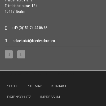
FriedensBrot e. V.
Friedrichstrasse 124
10117 Berlin
+49 (0)151 74 44 06 63
sekretariat@friedensbrot.eu
Copyright © 2013 – 2017 Friedensbrot e.V., Alle Rechte vorbehalten
SUCHE
SITEMAP
KONTAKT
DATENSCHUTZ
IMPRESSUM