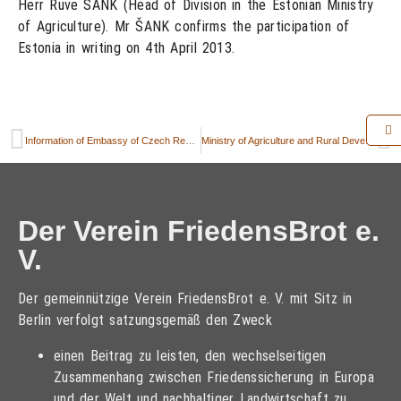
Herr Ruve ŠANK (Head of Division in the Estonian Ministry
of Agriculture). Mr ŠANK confirms the participation of
Estonia in writing on 4th April 2013.
Information of Embassy of Czech Republic about „PeaceBread“-project
Ministry of Agriculture and Rural Development in Romania is interested
Der Verein FriedensBrot e.
V.
Der gemeinnützige Verein FriedensBrot e. V. mit Sitz in
Berlin verfolgt satzungsgemäß den Zweck
einen Beitrag zu leisten, den wechselseitigen
Zusammenhang zwischen Friedenssicherung in Europa
und der Welt und nachhaltiger Landwirtschaft zu