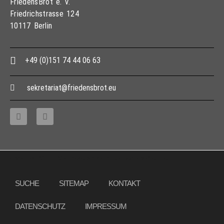
FriedensBrot e. V.
Friedrichstrasse 124
10117 Berlin
+49 (0)151 74 44 06 63
sekretariat@friedensbrot.eu
Copyright © 2013 – 2017 Friedensbrot e.V., Alle Rechte vorbehalten
SUCHE
SITEMAP
KONTAKT
DATENSCHUTZ
IMPRESSUM