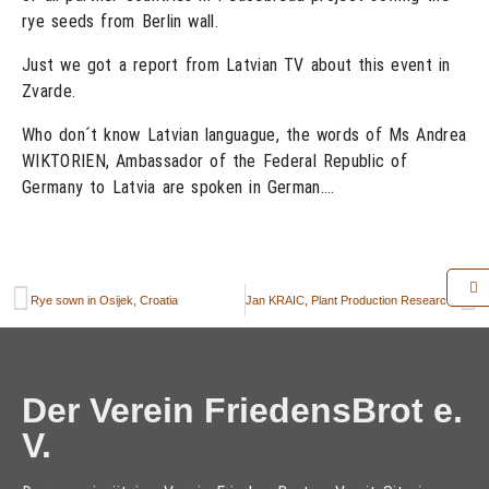
rye seeds from Berlin wall.
Just we got a report from Latvian TV about this event in
Zvarde.
Who don´t know Latvian languague, the words of Ms Andrea
WIKTORIEN, Ambassador of the Federal Republic of
Germany to Latvia are spoken in German….
Rye sown in Osijek, Croatia
Jan KRAIC, Plant Production Research Center Piestany informs about sowing of PeaceBread rye in Slovakia on 09.10.2013:
Der Verein FriedensBrot e.
V.