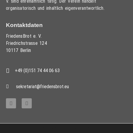
V. sind ehrenamtlich tätig. Der Verein handelt
organisatorisch und inhaltlich eigenverantwortlich.
Kontaktdaten
FriedensBrot e. V.
Friedrichstrasse 124
10117 Berlin
+49 (0)151 74 44 06 63
sekretariat@friedensbrot.eu
Copyright © 2013 – 2017 Friedensbrot e.V., Alle Rechte vorbehalten