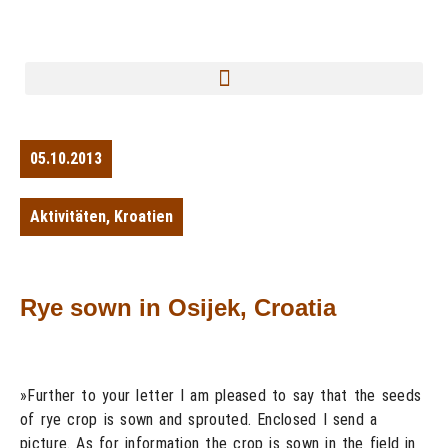
05.10.2013
Aktivitäten
,
Kroatien
Rye sown in Osijek, Croatia
»Further to your letter I am pleased to say that the seeds
of rye crop is sown and sprouted. Enclosed I send a
picture. As for information the crop is sown in the field in