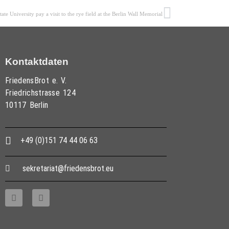
ate University pay a visit to the rye field at the Berlin Wall Memorial
Kontaktdaten
FriedensBrot e. V.
Friedrichstrasse 124
10117 Berlin
+49 (0)151 74 44 06 63
sekretariat@friedensbrot.eu