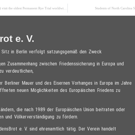
15.06.13: Members of the association FriedensBrot e.V. (PeaceBread) visit the oldest Permanent Rye Trial worldwide (“Ewiger Roggen”) in Halle (Saxony-Anhalt)
Students of North Carolina St
ot e. V.
t Sitz in Berlin verfolgt satzungsgemäß den Zweck
tigen Zusammenhang zwischen Friedenssicherung in Europa und
zu verdeutlichen,
der Berliner Mauer und des Eisernen Vorhanges in Europa im Jahre
öffneten neuen Möglichkeiten des Europäischen Friedens zu
Ländern, die nach 1989 der Europäischen Union beitraten oder
den und Völkerverständigung zu fördern.
ensBrot e. V. sind ehrenamtlich tätig. Der Verein handelt