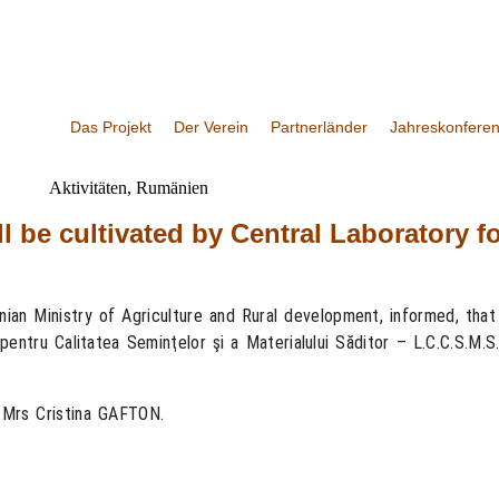
Das Projekt
Der Verein
Partnerländer
Jahreskonfere
Aktivitäten
,
Rumänien
 be cultivated by Central Laboratory fo
an Ministry of Agriculture and Rural development, informed, that
pentru Calitatea Seminţelor şi a Materialului Săditor – L.C.C.S.M.
r Mrs Cristina GAFTON.