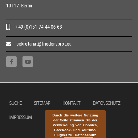
10117 Berlin
+49 (0)151 74 44 06 63
sekretariat@friedensbrot.eu
Copyright © 2013 – 2017 Friedensbrot e.V., Alle Rechte vorbehalten
SUCHE
SITEMAP
KONTAKT
DATENSCHUTZ
Durch die weitere Nutzung
IMPRESSUM
der Seite stimmen Sie der
Verwendung von Cookies,
Facebook- und Youtube-
Plugins zu.
Datenschutz