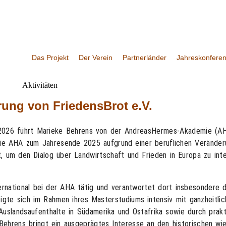
Das Projekt
Der Verein
Partnerländer
Jahreskonfere
Aktivitäten
rung von FriedensBrot e.V.
026 führt Marieke Behrens von der AndreasHermes-Akademie (AHA
e die AHA zum Jahresende 2025 aufgrund einer beruflichen Veränder
t, um den Dialog über Landwirtschaft und Frieden in Europa zu int
rnational bei der AHA tätig und verantwortet dort insbesondere de
igte sich im Rahmen ihres Masterstudiums intensiv mit ganzheitlic
Auslandsaufenthalte in Südamerika und Ostafrika sowie durch prakt
Behrens bringt ein ausgeprägtes Interesse an den historischen wie