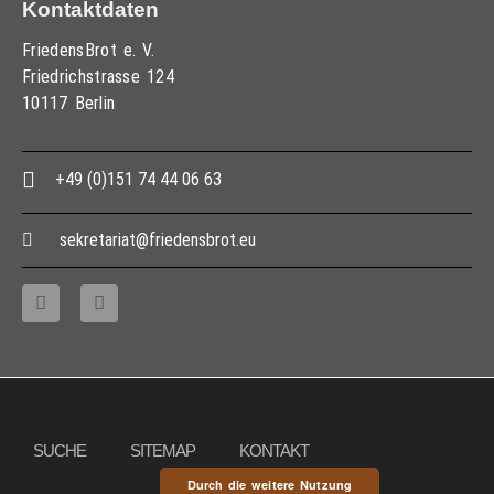
Kontaktdaten
FriedensBrot e. V.
Friedrichstrasse 124
10117 Berlin
+49 (0)151 74 44 06 63
sekretariat@friedensbrot.eu
Copyright © 2013 – 2017 Friedensbrot e.V., Alle Rechte vorbehalten
SUCHE
SITEMAP
KONTAKT
Durch die weitere Nutzung