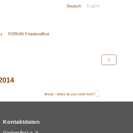
Deutsch
English
nz
FORUM FriedensBrot
2014
Bread – where do you come from?
Kontaktdaten
FriedensBrot e. V.