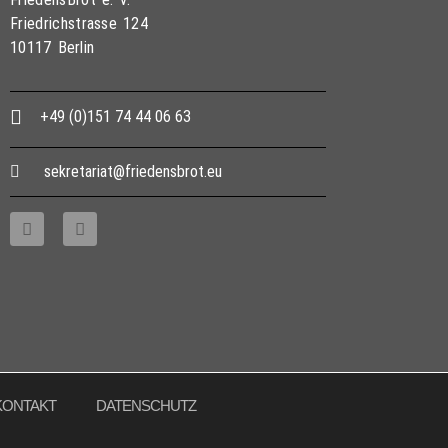
Friedrichstrasse 124
10117 Berlin
+49 (0)151 74 44 06 63
sekretariat@friedensbrot.eu
KONTAKT
DATENSCHUTZ