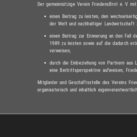
Der gemeinnützige Verein FriedensBrot e. V. mi
einen Beitrag zu leisten, den wechselsei
der Welt und nachhaltiger Landwirtschaft 
einen Beitrag zur Erinnerung an den Fall 
1989 zu leisten sowie auf die dadurch er
verweisen,
durch die Einbeziehung von Partnern aus 
eine Beitrittsperspektive aufweisen, Frie
Mitglieder und Geschäftsstelle des Vereins Fried
organisatorisch und inhaltlich eigenverantwortlich
Copyright © 2013 – 2017 Friedensbrot e.V., Alle Rechte vorbehalten