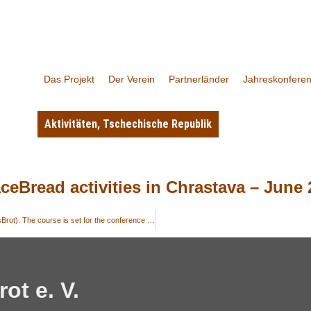
Das Projekt
Der Verein
Partnerländer
Jahreskonfere
Aktivitäten
,
Tschechische Republik
eBread activities in Chrastava – June 
Extended Board Meeting of the Association PeaceBread (FriedensBrot): The course is set for the conference and the ceremonial act on 30th September and 1rst October
ot e. V.