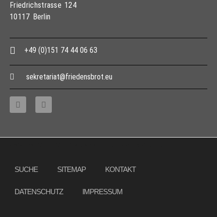
Friedrichstrasse 124
10117 Berlin
+49 (0)151 74 44 06 63
sekretariat@friedensbrot.eu
Copyright © 2013 – 2017 Friedensbrot e.V., Alle Rechte vorbehalten
SUCHE
SITEMAP
KONTAKT
DATENSCHUTZ
IMPRESSUM