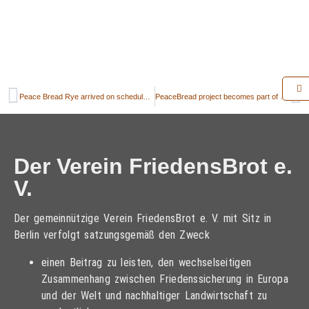
Peace Bread Rye arrived on schedule to the mill in Jarmen
PeaceBread project becomes part of Researcher’s Night on science festival in Hungary
Der Verein FriedensBrot e.
V.
Der gemeinnützige Verein FriedensBrot e. V. mit Sitz in
Berlin verfolgt satzungsgemäß den Zweck
einen Beitrag zu leisten, den wechselseitigen
Zusammenhang zwischen Friedenssicherung in Europa
und der Welt und nachhaltiger Landwirtschaft zu