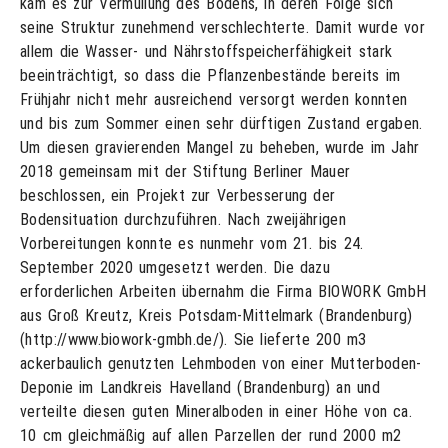
kam es zur Vermullung des Bodens, in deren Folge sich
seine Struktur zunehmend verschlechterte. Damit wurde vor
allem die Wasser- und Nährstoffspeicherfähigkeit stark
beeinträchtigt, so dass die Pflanzenbestände bereits im
Frühjahr nicht mehr ausreichend versorgt werden konnten
und bis zum Sommer einen sehr dürftigen Zustand ergaben.
Um diesen gravierenden Mangel zu beheben, wurde im Jahr
2018 gemeinsam mit der Stiftung Berliner Mauer
beschlossen, ein Projekt zur Verbesserung der
Bodensituation durchzuführen. Nach zweijährigen
Vorbereitungen konnte es nunmehr vom 21. bis 24.
September 2020 umgesetzt werden. Die dazu
erforderlichen Arbeiten übernahm die Firma BIOWORK GmbH
aus Groß Kreutz, Kreis Potsdam-Mittelmark (Brandenburg)
(http://www.biowork-gmbh.de/). Sie lieferte 200 m3
ackerbaulich genutzten Lehmboden von einer Mutterboden-
Deponie im Landkreis Havelland (Brandenburg) an und
verteilte diesen guten Mineralboden in einer Höhe von ca.
10 cm gleichmäßig auf allen Parzellen der rund 2000 m2