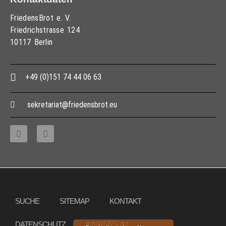
FriedensBrot e. V.
Friedrichstrasse 124
10117 Berlin
+49 (0)151 74 44 06 63
sekretariat@friedensbrot.eu
Copyright © 2013 – 2017 Friedensbrot e.V., Alle Rechte vorbehalten
SUCHE
SITEMAP
KONTAKT
DATENSCHUTZ
IMPRESSUM