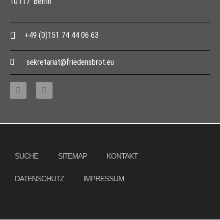
10117 Berlin
+49 (0)151 74 44 06 63
sekretariat@friedensbrot.eu
Copyright © 2013 – 2017 Friedensbrot e.V., Alle Rechte vorbehalten
SUCHE
SITEMAP
KONTAKT
DATENSCHUTZ
IMPRESSUM