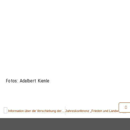
Fotos: Adalbert Kienle
Information über die Verschiebung der Jahreskonferenz „Frieden und Landwirtschaft“ 2020:
Jahreskonferenz „Frieden und Landwirtschaft“ 2023 in der Slowakischen Republik