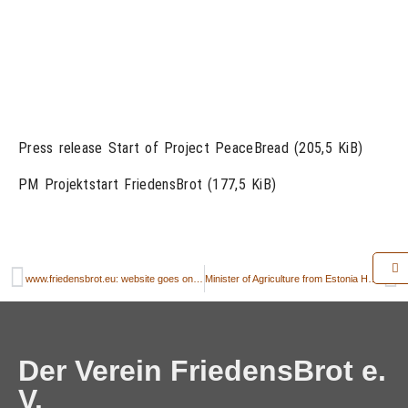
Press release Start of Project PeaceBread (205,5 KiB)
PM Projektstart FriedensBrot (177,5 KiB)
www.friedensbrot.eu: website goes online
Minister of Agriculture from Estonia Helir-Valdor SEEDER answers German Federal Minister of Agriculture Ilse AIGNER with regard to Estonia’s participation in the “PeaceBread”-project
Der Verein FriedensBrot e.
V.