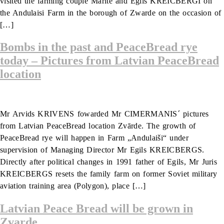
visited the farming couple Marite and Egils KREICBERGI on
the Andulaisi Farm in the borough of Zwarde on the occasion of
[…]
Bombs in the past and PeaceBread rye
today – Pictures from Latvian PeaceBread
location
Mr Arvids KRIVENS fowarded Mr CIMERMANIS´ pictures
from Latvian PeaceBread location Zvārde. The growth of
PeaceBread rye will happen in Farm „Andulaiši“ under
supervision of Managing Director Mr Egils KREICBERGS.
Directly after political changes in 1991 father of Egils, Mr Juris
KREICBERGS resets the family farm on former Soviet military
aviation training area (Polygon), place […]
Latvian Peace Bread will be grown in
Zvarde