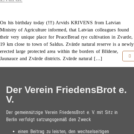
On his birthday today (!!!) Arvids KRIVENS from Latvian
Ministry of Agriculture informed, that Latvian colleagues found
their very unique place for PeaceBread rye cultivation in Zvarde,
19 km close to town of Saldus. Zvārde natural reserve is a newly
erected large protected area within the borders of Blīdene,
Jaunauce and Zvārde districts. Zvārde natural […]
Der Verein FriedensBrot e.
V.
Der gemeinnützige Verein FriedensBrot e. V. mit Sitz in
Berlin verfolgt satzungsgemäß den Zweck
einen Beitrag zu leisten, den wechselseitigen