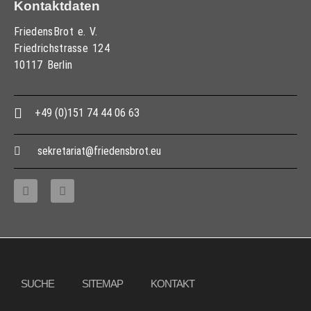
Kontaktdaten
FriedensBrot e. V.
Friedrichstrasse 124
10117 Berlin
+49 (0)151 74 44 06 63
sekretariat@friedensbrot.eu
Copyright © 2013 – 2017 Friedensbrot e.V., Alle Rechte vorbehalten
SUCHE
SITEMAP
KONTAKT