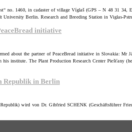
ost“ no. 1460, in cadaster of village Víglaš (GPS – N 48 31 3
t University Berlin. Research and Breeding Station in Viglas-Pst
PeaceBread initiative
ed about the partner of PeaceBread initiative in Slovakia: Mr J
h his institute. The Plant Production Research Center Piešťany (h
n Republik in Berlin
Republik) wird von Dr. Gibfried SCHENK (Geschäftsführer Frieden