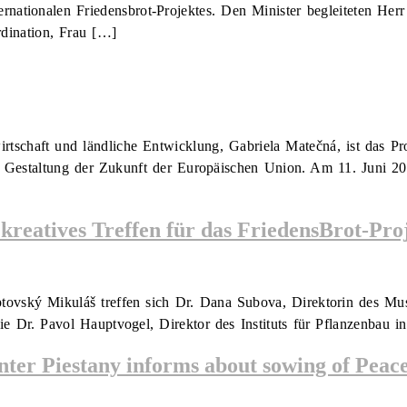
nationalen Friedensbrot-Projektes. Den Minister begleiteten Herr
rdination, Frau […]
irtschaft und ländliche Entwicklung, Gabriela Matečná, ist das Pr
der Gestaltung der Zukunft der Europäischen Union. Am 11. Juni 2
kreatives Treffen für das FriedensBrot-Proj
ovský Mikuláš treffen sich Dr. Dana Subova, Direktorin des Muse
wie Dr. Pavol Hauptvogel, Direktor des Instituts für Pflanzenbau in
er Piestany informs about sowing of Peace